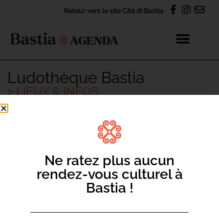
Retour vers le site Cità di Bastia
Ludothèque Bastia
> LIEUX & INFOS
INFOS PRATIQUES
Ne ratez plus aucun
rendez-vous culturel à
2 Rue Favalelli
20200, Bastia
Bastia !
Contact: