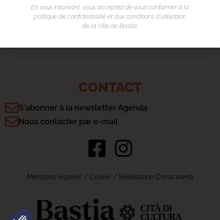
En vous inscrivant, vous acceptez de vous conformer à la
Piazza Luigi Vincetti
politique de confidentialité et aux conditions d’utilisation
20200 Bastia
de la Ville de Bastia.
CONTACT
S'abonner à la newsletter Agenda
Nous contacter par e-mail
Mentions légales
/
Cookie
/ Réalisation Corsicaweb