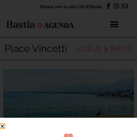
Retour vers le site Cità di Bastia
Place Vincetti
> LIEUX & INFOS