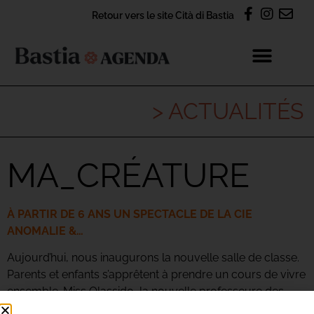
Retour vers le site Cità di Bastia
> ACTUALITÉS
MA_CRÉATURE
À PARTIR DE 6 ANS UN SPECTACLE DE LA CIE
ANOMALIE &…
Aujourd’hui, nous inaugurons la nouvelle salle de classe.
Parents et enfants s’apprêtent à prendre un cours de vivre
ensemble. Miss Olassido, la nouvelle professeure des
écoles, coupe la rubalyse et ouvre ce nouvel espace