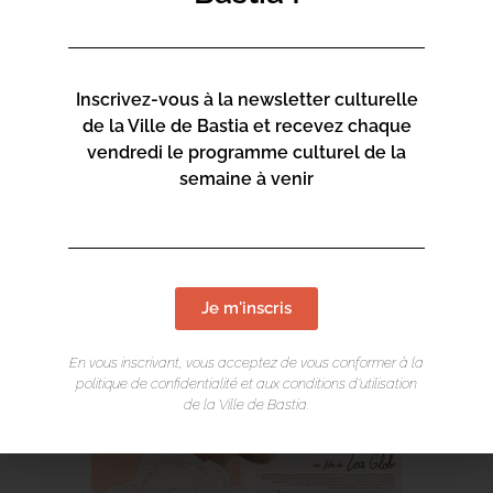
une incessante quête de liberté.
Vendredi 7 à 19 h : «
My stolen planet »
Samedi 8 à 18h : «
Sauve qui peut » et « Toutes nos
Inscrivez-vous à la newsletter culturelle
vies »
de la Ville de Bastia et recevez chaque
vendredi le programme culturel de la
semaine à venir
Je m'inscris
En vous inscrivant, vous acceptez de vous conformer à la
politique de confidentialité et aux conditions d’utilisation
de la Ville de Bastia.