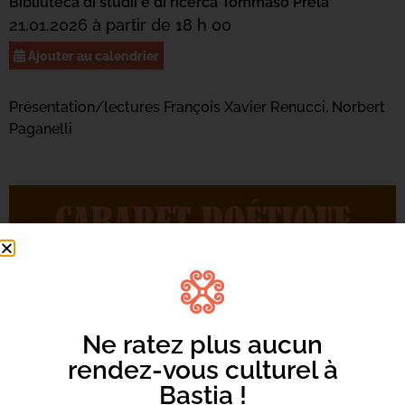
Bibliuteca di studii è di ricerca Tommasò Prela
21.01.2026 à partir de 18 h 00
Ajouter au calendrier
Présentation/lectures François Xavier Renucci, Norbert
Paganelli
Ne ratez plus aucun
rendez-vous culturel à
Bastia !