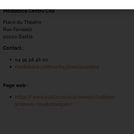
Mediateca Centru Cità
Place du Théatre
Rue Favalelli
20200 Bastia
Contact :
04 95 58 46 00
mediateca-centrucita@bastia.corsica
Page web :
https://www.bastia.corsica/servizii/culture-
sciences/mediatheques/