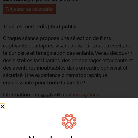
Ajouter au calendrier
Tous les mercredis |
tout public
Chaque séance propose une sélection de films
captivants et adaptés, visant à divertir tout en éveillant
la curiosité et l’imagination des enfants. Venez découvrir
des histoires fascinantes, des personnages attachants et
des aventures inoubliables dans un cadre convivial et
sécurisé. Une expérience cinématographique
enrichissante pour toute la famille !
Information : 04 95 58 46 00 /
inscriptions
–
culture
@
bastia
.corsica