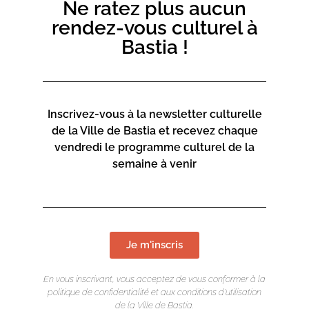
Ne ratez plus aucun
> Spectacle en langue corse surtitré.
rendez-vous culturel à
Bastia !
Inscrivez-vous à la newsletter culturelle
de la Ville de Bastia et recevez chaque
vendredi le programme culturel de la
semaine à venir
Je m'inscris
En vous inscrivant, vous acceptez de vous conformer à la
politique de confidentialité et aux conditions d’utilisation
de la Ville de Bastia.