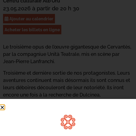
Centru culturale Alb’Oru
23.05.2026 à partir de 20 h 30
Ajouter au calendrier
Acheter les billets en ligne
Le troisième opus de l’œuvre gigantesque de Cervantès,
par la compagniue Unità Teatrale, mis en scène par
Jean-Pierre Lanfranchi.
Troisième et dernière sortie de nos protagonistes. Leurs
aventures continuent mais désormais ils sont connus et
leurs déboires découleront de leur notoriété. Ils iront
encore une fois à la recherche de Dulcinea,
rencontreront d’étranges personnages et les
enchantements feront le reste. Exténués, ils rentreront
dans leur village où l’hidalgo finira par rendre les armes.
A partir de 10ans