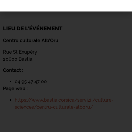
LIEU DE L'ÉVÉNEMENT
Centru culturale Alb’Oru
Rue St Exupéry
20600 Bastia
Contact :
04 95 47 47 00
Page web :
https://www.bastia.corsica/servizii/culture-
sciences/centru-culturale-alboru/