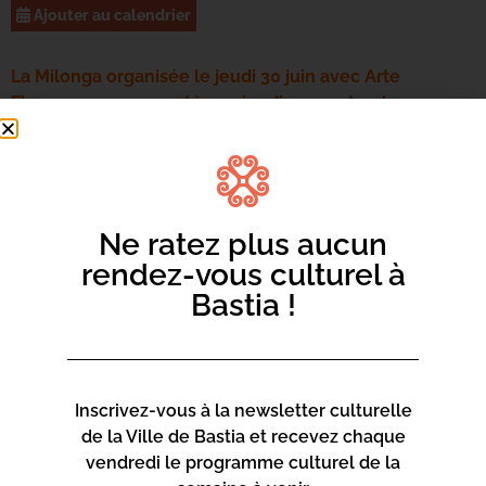
Ajouter au calendrier
La Milonga organisée le jeudi 30 juin avec Arte
Flamenco sera reportée au jeudi 1er septembre.
Pendant les mois de juillet et août, rejoignez
tous les
jeudis
la Place St Roch, rue Napoléon, pour danser un
pas de tango, vous mettre au rythme de la salsa et bien
d’autres découvertes encore.
Ne ratez plus aucun
À noter que la session du jeudi 14 juillet se déroulera le
rendez-vous culturel à
vendredi 15 juillet.
Bastia !
Gratuit
Inscrivez-vous à la newsletter culturelle
de la Ville de Bastia et recevez chaque
vendredi le programme culturel de la