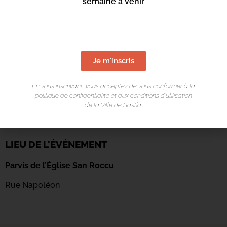
semaine à venir
Je m'inscris
En vous inscrivant, vous acceptez de vous conformer à la
politique de confidentialité et aux conditions d’utilisation
de la Ville de Bastia.
LIEU DE L'ÉVÉNEMENT
Parvis de l’Église San Roccu
Rue Napoléon