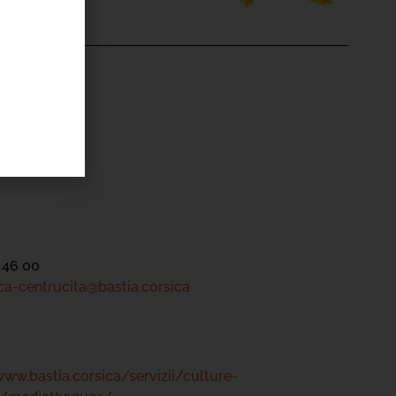
'ÉVÉNEMENT
ntru Cità
tre
 46 00
a-centrucita@bastia.corsica
www.bastia.corsica/servizii/culture-