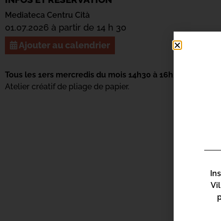
Mediateca Centru Cità
01.07.2026 à partir de 14 h 30
Ajouter au calendrier
Tous les 1ers mercredis du mois 14h30 à 16h30 A partir d
Atelier créatif de pliage de papier.
In
Vi