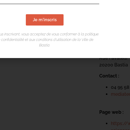
Je m'inscris
LIEU DE L
us inscrivant, vous acceptez de vous conformer à la politique
Mediateca Ce
 confidentialité et aux conditions d’utilisation de la Ville de
Bastia.
Place du Théa
Rue Favalelli
20200 Bastia
Contact :
04 95 58
mediatec
Page web :
https://